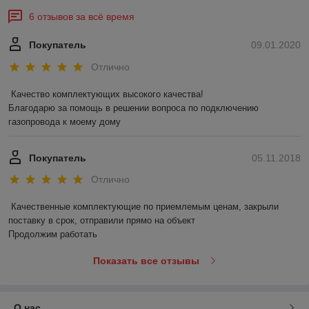
Все емкости могут быть оснащены:
6 отзывов за всё время
необходимыми ввода/выводами среды - патрубками
нужного типа и размера (фланцевые соединения,
Покупатель
09.01.2020
резьбовые и пр.)
Отлично
технологическими и смотровыми люками
(герметичными или нет) в крышке или борту
Качество комплектующих высокого качества!

визуальным уровнем жидкости
Благодарю за помощь в решении вопроса по подключению 
газопровода к моему дому
запорно-регулирующей арматурой
насосным оборудованием
Покупатель
05.11.2018
требуемыми датчиками и автоматикой управления
Отлично
Дополнительно осуществляем поставку фитингов и
трубопроводов для обвязки емкостей на объекте заказчика.
Качественные комплектующие по приемлемым ценам, закрыли 
Заказать пластиковую ёмкость или резервуар в
поставку в срок, отправили прямо на объект

Минске
Продолжим работать
или получить справку по телефону: ☎
+375 (29) 620-95-32
Показать все отзывы
Для расчета стоимости пластиковых емкостей высылайте
техническое задание (чертежи, эскизы) на
почту
gsplast@mail.ru
О нас