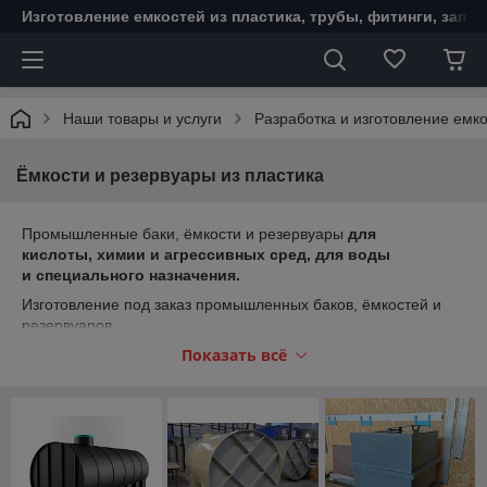
Изготовление емкостей из пластика, трубы, фитинги, запо
Наши товары и услуги
Разработка и изготовление емко
Ёмкости и резервуары из пластика
Промышленные баки, ёмкости и резервуары
для
кислоты, химии и агрессивных сред, для воды
и специального назначения.
Изготовление под заказ промышленных баков, ёмкостей и
резервуаров.
Преимущества пластиковых емкостей:
Показать всё
Стоимость (в 1,5 – 10 раз дешевле нержавеющих);
Минимальные сроки производства;
Долговечность;
Малый вес конструкции (удельный вес