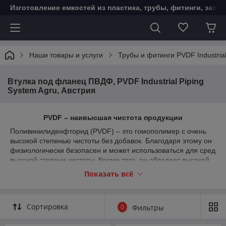
Изготовление емкостей из пластика, трубы, фитинги, запо
Наши товары и услуги
Трубы и фитинги PVDF Industrial
Втулка под фланец ПВДФ, PVDF Industrial Piping
System Agru, Австрия
PVDF – наивысшая чистота продукции
Поливинилиденфторид (PVDF) – это гомополимер с очень
высокой степенью чистоты без добавок. Благодаря этому он
физиологически безопасен и может использоваться для сред
высокой степени чистоты. Кроме того, он обладает высокой
механической прочностью и превосходной химической
Показать всё
стойкостью. Как и ECTFE, материал PVDF отличается
простотой и легкостью обработки. Допускается
использование в диапазоне от от
-30°C до 140°C.
Сортировка
0
Фильтры
Длинный патрубок
ПВДФ