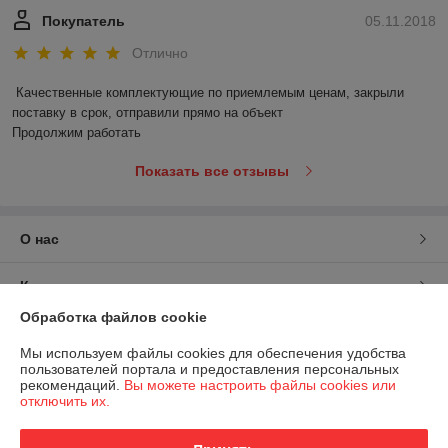
Покупатель
05.11.2018
Отлично
Качественные комплектующие по приемлемым ценам, закрыли 
поставку в срок, отправили прямо на объект

Продолжим работать
Показать все отзывы
О нас
Контакты
Обработка файлов cookie
Доставка и оплата
Мы используем файлы cookies для обеспечения удобства
пользователей портала и предоставления персональных
График работы
рекомендаций.
Вы можете настроить файлы cookies или
отключить их.
Полная версия сайта