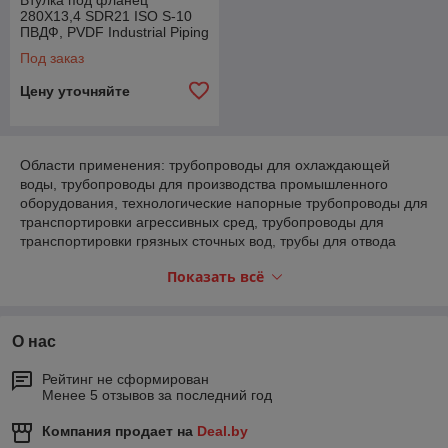
Втулка под фланец
280X13,4 SDR21 ISO S-10
ПВДФ, PVDF Industrial Piping
System Agru, Австрия
Под заказ
Цену уточняйте
Области применения: трубопроводы для охлаждающей
воды, трубопроводы для производства промышленного
оборудования, технологические напорные трубопроводы для
транспортировки агрессивных сред, трубопроводы для
транспортировки грязных сточных вод, трубы для отвода
отработанного воздуха и отработанных газов, трубные
Показать всё
системы для аппарато- и резервуаростроения.
О нас
Рейтинг не сформирован
Менее 5 отзывов за последний год
Компания продает на
Deal.by