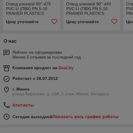
Отвод клеевой 90° d75
Отвод клеевой 90° d40
Отв
PVC-U (ПВХ) PN 5-16
PVC-U (ПВХ) PN 5-16
PVC
PRAHER PLASTICS
PRAHER PLASTICS
PR
Цену уточняйте
Цену уточняйте
Це
О нас
Рейтинг не сформирован
Менее 5 отзывов за последний год
Компания продает на
Deal.by
Работает с 26.07.2012
г. Минск
улица Бирюзова, д. 10А, 3 этаж, Минск, Беларусь
Контакты
Показать весь график работы
Сегодня выходной