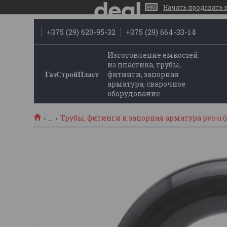
Начать продавать на
+375 (29) 620-95-32
+375 (29) 664-33-14
Изготовление емкостей
из пластика, трубы,
фитинги, запорная
арматура, сварочное
оборудование
...
Трубы, фитинги и запорная арматура pvc-u (п