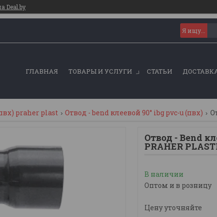
 Deal.by
ГЛАВНАЯ
ТОВАРЫ И УСЛУГИ
СТАТЬИ
ДОСТАВКА
вх) praher plast
Отвод - bend клеевой 90° ibg pvc-u (пвх)
Отвод - Bend кл
PRAHER PLAST
В наличии
Оптом и в розницу
Цену уточняйте