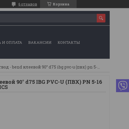
6 отзывов
Корзина
 И ОПЛАТА
ВАКАНСИИ
КОНТАКТЫ
Отвод - bend клеевой 90° d75 ibg pvc-u (пвх) pn 5-16 praher plastics
еевой 90° d75 IBG PVC-U (ПВХ) PN 5-16
ICS