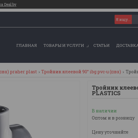
 Deal.by
ГЛАВНАЯ
ТОВАРЫ И УСЛУГИ
СТАТЬИ
ДОСТАВКА
вх) praher plast
Тройник клеевой 90° ibg pvc-u (пвх)
Тройн
Тройник клеево
PLASTICS
В наличии
Оптом и в розницу
Цену уточняйте