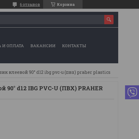
6 отзывов
Корзина
 И ОПЛАТА
ВАКАНСИИ
КОНТАКТЫ
ик клеевой 90° d12 ibg pvc-u (пвх) praher plastics
й 90° d12 IBG PVC-U (ПВХ) PRAHER