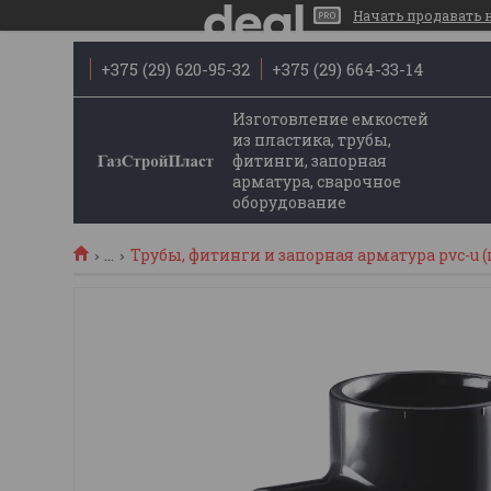
Начать продавать на
+375 (29) 620-95-32
+375 (29) 664-33-14
Изготовление емкостей
из пластика, трубы,
фитинги, запорная
арматура, сварочное
оборудование
...
Трубы, фитинги и запорная арматура pvc-u (п