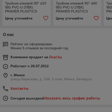
Тройник клеевой 90° d10
Тройник клеевой 90° d40
Тро
IBG PVC-U (ПВХ)
IBG PVC-U (ПВХ)
IBG
PRAHER PLASTICS
PRAHER PLASTICS
PR
Цену уточняйте
Цену уточняйте
Це
О нас
Рейтинг не сформирован
Менее 5 отзывов за последний год
Компания продает на
Deal.by
Работает с 26.07.2012
г. Минск
улица Бирюзова, д. 10А, 3 этаж, Минск, Беларусь
Контакты
Показать весь график работы
Сегодня выходной