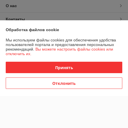
О нас
Контакты
Обработка файлов cookie
Доставка и оплата
Мы используем файлы cookies для обеспечения удобства
пользователей портала и предоставления персональных
График работы
рекомендаций.
Вы можете настроить файлы cookies или
отключить их.
Полная версия сайта
Принять
Политика обработки cookies
Отклонить
Сайт создан на платформе Deal.by
Информация для покупателя