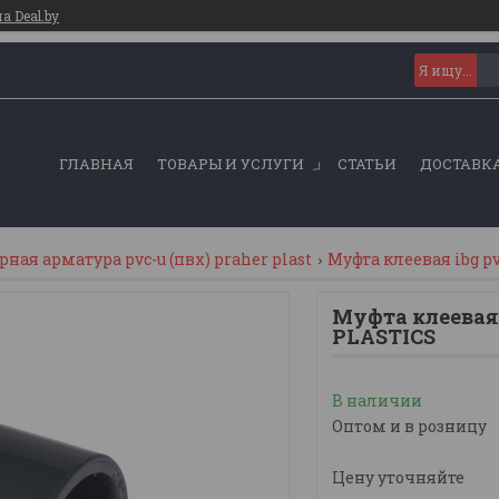
 Deal.by
ГЛАВНАЯ
ТОВАРЫ И УСЛУГИ
СТАТЬИ
ДОСТАВКА
ная арматура pvc-u (пвх) praher plast
Муфта клеевая ibg pv
Муфта клеевая
PLASTICS
В наличии
Оптом и в розницу
Цену уточняйте