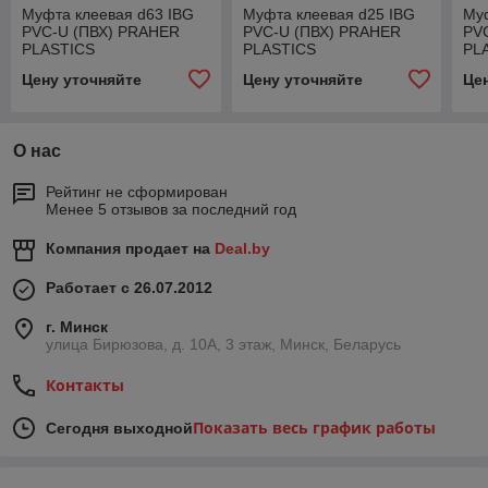
Муфта клеевая d63 IBG
Муфта клеевая d25 IBG
Муф
PVC-U (ПВХ) PRAHER
PVC-U (ПВХ) PRAHER
PV
PLASTICS
PLASTICS
PL
Цену уточняйте
Цену уточняйте
Це
О нас
Рейтинг не сформирован
Менее 5 отзывов за последний год
Компания продает на
Deal.by
Работает с 26.07.2012
г. Минск
улица Бирюзова, д. 10А, 3 этаж, Минск, Беларусь
Контакты
Показать весь график работы
Сегодня выходной