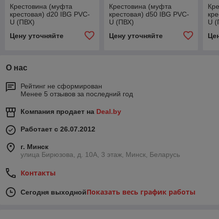
Крестовина (муфта
Крестовина (муфта
Кре
крестовая) d20 IBG PVC-
крестовая) d50 IBG PVC-
кре
U (ПВХ)
U (ПВХ)
U (
Цену уточняйте
Цену уточняйте
Це
О нас
Рейтинг не сформирован
Менее 5 отзывов за последний год
Компания продает на
Deal.by
Работает с 26.07.2012
г. Минск
улица Бирюзова, д. 10А, 3 этаж, Минск, Беларусь
Контакты
Показать весь график работы
Сегодня выходной