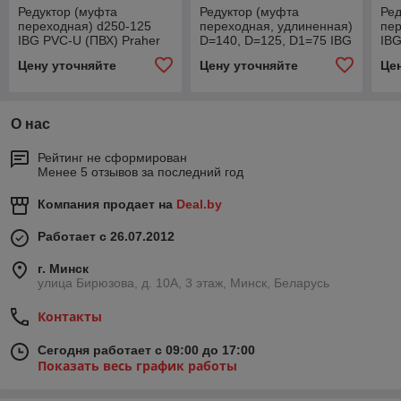
Редуктор (муфта
Редуктор (муфта
Ред
переходная) d250-125
переходная, удлиненная)
пер
IBG PVC-U (ПВХ) Praher
D=140, D=125, D1=75 IBG
IBG
Plastics
PVC-U (ПВХ) Praher
Pla
Цену уточняйте
Цену уточняйте
Це
Plastics
О нас
Рейтинг не сформирован
Менее 5 отзывов за последний год
Компания продает на
Deal.by
Работает с 26.07.2012
г. Минск
улица Бирюзова, д. 10А, 3 этаж, Минск, Беларусь
Контакты
Сегодня работает с 09:00 до 17:00
Показать весь график работы