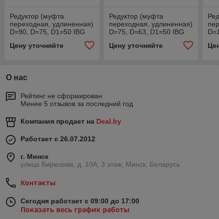
Редуктор (муфта
Редуктор (муфта
Ред
переходная, удлиненная)
переходная, удлиненная)
пер
D=90, D=75, D1=50 IBG
D=75, D=63, D1=50 IBG
D=1
PVC-U (ПВХ) Praher
PVC-U (ПВХ) Praher
PVC
Цену уточняйте
Цену уточняйте
Це
Plastics
Plastics
Pla
О нас
Рейтинг не сформирован
Менее 5 отзывов за последний год
Компания продает на
Deal.by
Работает с 26.07.2012
г. Минск
улица Бирюзова, д. 10А, 3 этаж, Минск, Беларусь
Контакты
Сегодня работает с 09:00 до 17:00
Показать весь график работы