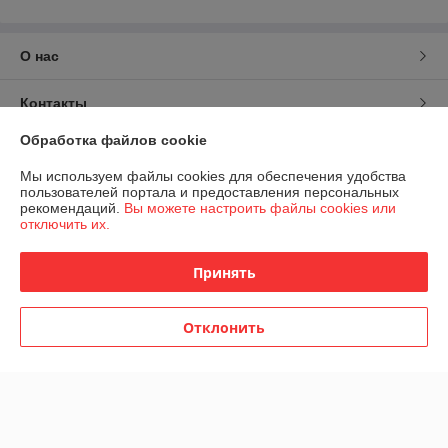
О нас
Контакты
Обработка файлов cookie
Доставка и оплата
Мы используем файлы cookies для обеспечения удобства
пользователей портала и предоставления персональных
График работы
рекомендаций.
Вы можете настроить файлы cookies или
отключить их.
Полная версия сайта
Принять
Политика обработки cookies
Отклонить
Сайт создан на платформе Deal.by