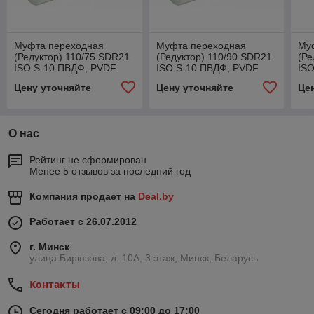
Муфта переходная
Муфта переходная
Му
(Редуктор) 110/75 SDR21
(Редуктор) 110/90 SDR21
(Ре
ISO S-10 ПВДФ, PVDF
ISO S-10 ПВДФ, PVDF
IS
Industrial Piping System
Industrial Piping System
Ind
Цену уточняйте
Цену уточняйте
Це
Agru
Agru
Agr
О нас
Рейтинг не сформирован
Менее 5 отзывов за последний год
Компания продает на
Deal.by
Работает с 26.07.2012
г. Минск
улица Бирюзова, д. 10А, 3 этаж, Минск, Беларусь
Контакты
Сегодня работает с 09:00 до 17:00